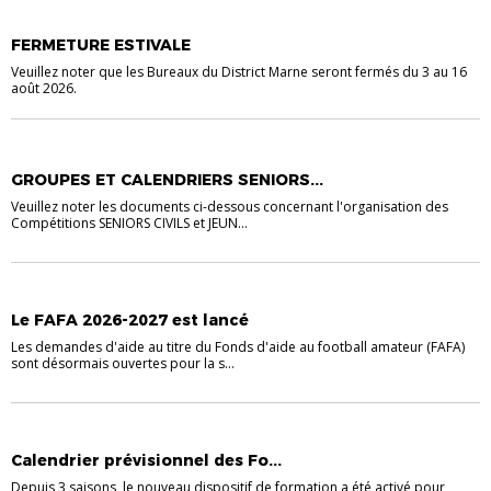
INFOS GÉNÉRALES
FERMETURE ESTIVALE
Veuillez noter que les Bureaux du District Marne seront fermés du 3 au 16
août 2026.
INFOS GÉNÉRALES
GROUPES ET CALENDRIERS SENIORS...
Veuillez noter les documents ci-dessous concernant l'organisation des
Compétitions SENIORS CIVILS et JEUN...
INFORMATIONS DIVERSES
INFOS GÉNÉRALES
LA VIE DES CLUBS
Le FAFA 2026-2027 est lancé
Les demandes d'aide au titre du Fonds d'aide au football amateur (FAFA)
sont désormais ouvertes pour la s...
EDUCATEURS
FORMATIONS
FORMATIONS
Calendrier prévisionnel des Fo...
Depuis 3 saisons, le nouveau dispositif de formation a été activé pour