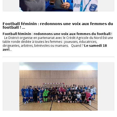
FÉMININES
𝗙𝗼𝗼𝘁𝗯𝗮𝗹𝗹 𝗳𝗲́𝗺𝗶𝗻𝗶𝗻 : 𝗿𝗲𝗱𝗼𝗻𝗻𝗼𝗻𝘀 𝘂𝗻𝗲 𝘃𝗼𝗶𝘅 𝗮𝘂𝘅 𝗳𝗲𝗺𝗺𝗲𝘀 𝗱𝘂
𝗳𝗼𝗼𝘁𝗯𝗮𝗹𝗹 ! ...
𝗙𝗼𝗼𝘁𝗯𝗮𝗹𝗹 𝗳𝗲́𝗺𝗶𝗻𝗶𝗻 : 𝗿𝗲𝗱𝗼𝗻𝗻𝗼𝗻𝘀 𝘂𝗻𝗲 𝘃𝗼𝗶𝘅 𝗮𝘂𝘅 𝗳𝗲𝗺𝗺𝗲𝘀 𝗱𝘂 𝗳𝗼𝗼𝘁𝗯𝗮𝗹𝗹 !
Le District organise en partenariat avec le Crédit Agricole du Nord Est une
table ronde dédiée à toutes les femmes : joueuses, éducatrices,
dirigeantes, arbitres, bénévoles ou mamans. Quand ? 𝗟𝗲 𝘀𝗮𝗺𝗲𝗱𝗶 𝟭𝟴
𝗮𝘃𝗿𝗶...
FÉMININES
FUTSAL