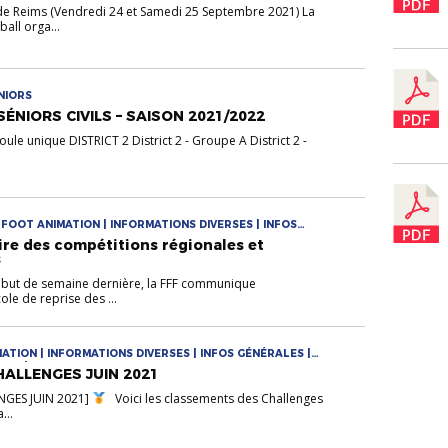
e Reims (Vendredi 24 et Samedi 25 Septembre 2021) La
all orga...
NIORS
NIORS CIVILS – SAISON 2021/2022
Poule unique DISTRICT 2 District 2 - Groupe A District 2 -
| FOOT ANIMATION | INFORMATIONS DIVERSES | INFOS
ire des compétitions régionales et
s
ut de semaine dernière, la FFF communique
ole de reprise des ...
MATION | INFORMATIONS DIVERSES | INFOS GÉNÉRALES |
LUBS | SENIORS
ALLENGES JUIN 2021
NGES JUIN 2021]
Voici les classements des Challenges
...