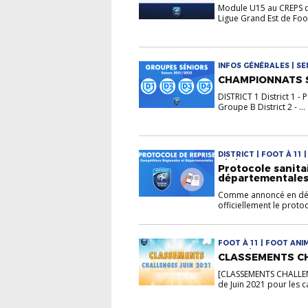
Module U15 au CREPS d
Ligue Grand Est de Foob
INFOS GÉNÉRALES | SE
CHAMPIONNATS SÉ
DISTRICT 1 District 1 - 
Groupe B District 2 - ...
DISTRICT | FOOT À 11 
GÉNÉRALES
Protocole sanita
départementale
Comme annoncé en déb
officiellement le protoc
FOOT À 11 | FOOT ANI
JEUNES | LA VIE DES C
CLASSEMENTS CH
[CLASSEMENTS CHALLE
de Juin 2021 pour les ca