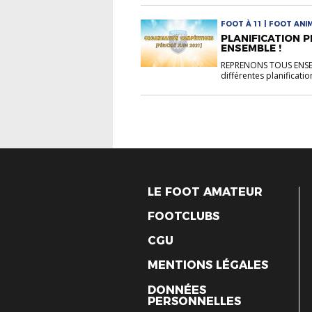
FOOT À 11 | FOOT ANI
PLANIFICATION 
ENSEMBLE !
REPRENONS TOUS ENSEMB
différentes planificatio
LE FOOT AMATEUR
FOOTCLUBS
CGU
MENTIONS LÉGALES
DONNÉES
PERSONNELLES