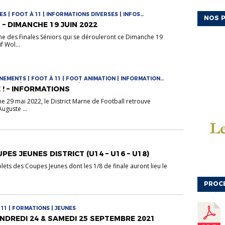
S | FOOT À 11 | INFORMATIONS DIVERSES | INFOS
NOS P
 – DIMANCHE 19 JUIN 2022
e des Finales Séniors qui se dérouleront ce Dimanche 19
f Wol...
VÉNEMENTS | FOOT À 11 | FOOT ANIMATION | INFORMATIONS
ÉRALES | RASSEMBLEMENTS | TOURNOIS ET
! – INFORMATIONS
e 29 mai 2022, le District Marne de Football retrouve
uguste ...
PES JEUNES DISTRICT (U14 – U16 – U18)
lets des Coupes Jeunes dont les 1/8 de finale auront lieu le
PROC
11 | FORMATIONS | JEUNES
NDREDI 24 & SAMEDI 25 SEPTEMBRE 2021