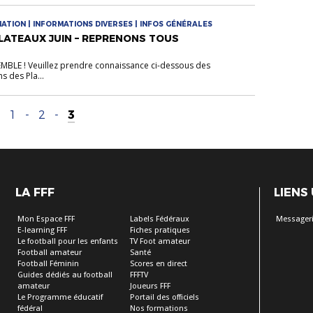
MATION | INFORMATIONS DIVERSES | INFOS GÉNÉRALES
PLATEAUX JUIN – REPRENONS TOUS
LE ! Veuillez prendre connaissance ci-dessous des
ns des Pla...
1
-
2
-
3
LA FFF
LIENS
Mon Espace FFF
Labels Fédéraux
Messageri
E-learning FFF
Fiches pratiques
Le football pour les enfants
TV Foot amateur
Football amateur
Santé
Football Féminin
Scores en direct
Guides dédiés au football
FFFTV
amateur
Joueurs FFF
Le Programme éducatif
Portail des officiels
fédéral
Nos formations