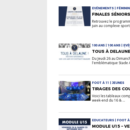
EVÉNEMENTS | FÉMININE
GÉNÉRALES | SENIORS
FINALES SÉNIORS
Retrouvez le programm
juin au complexe sporti
100 ANS | 100 ANS | E
DIVERSES | INFOS GÉN
TOUS À DELAUNE 
RASSEMBLEMENTS
Du Jeudi 26 au Dimanch
l'emblématique Stade A
FOOT À 11 | JEUNES
TIRAGES DES COU
Voici les tableaux comp
week-end du 16 & ...
EDUCATEURS | FOOT À 
MODULE U15 – VE