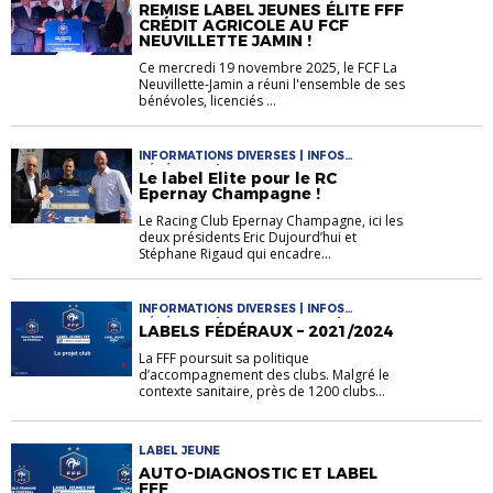
GÉNÉRALES | LA VIE DES CLUBS | LABEL
REMISE LABEL JEUNES ÉLITE FFF
JEUNE
CRÉDIT AGRICOLE AU FCF
NEUVILLETTE JAMIN !
Ce mercredi 19 novembre 2025, le FCF La
Neuvillette-Jamin a réuni l'ensemble de ses
bénévoles, licenciés ...
INFORMATIONS DIVERSES | INFOS
GÉNÉRALES | LABEL JEUNE
Le label Elite pour le RC
Epernay Champagne !
Le Racing Club Epernay Champagne, ici les
deux présidents Eric Dujourd’hui et
Stéphane Rigaud qui encadre...
INFORMATIONS DIVERSES | INFOS
GÉNÉRALES | LA VIE DES CLUBS | LABEL
LABELS FÉDÉRAUX – 2021/2024
JEUNE
La FFF poursuit sa politique
d’accompagnement des clubs. Malgré le
contexte sanitaire, près de 1200 clubs...
LABEL JEUNE
AUTO-DIAGNOSTIC ET LABEL
FFF