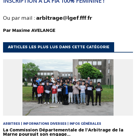
INSCRIPTION À LA FIA 100% FÉMININE !
Ou par mail : 𝗮𝗿𝗯𝗶𝘁𝗿𝗮𝗴𝗲@𝗹𝗴𝗲𝗳.𝗳𝗳𝗳.𝗳𝗿
Par
Maxime
AVELANGE
ARTICLES LES PLUS LUS DANS CETTE CATÉGORIE
ARBITRES | INFORMATIONS DIVERSES | INFOS GÉNÉRALES
La Commission Départementale de l’Arbitrage de la
Marne poursuit son engage...