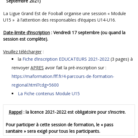
Septembre 2021)
La Ligue Grand Est de Fooball organise une session « Module
U15 » à l’attention des responsables d’équipes U14-U16.
D
ate-limite d’inscription
:
Vendredi
17
septembre
(ou quand la
session est complète).
V
euillez télécharger
:
la
Fiche d’inscription EDUCATEURS 2021-2022
(3 pages) à
renvoyer
APRES
avoir fait la pré-inscription sur :
https://maformation.fff.fr/4-parcours-de-formation-
regional.html?cdg=5600
La Fiche contenus Module U15
R
appel
:
la licence 2021-2022 est obligatoire pour s’inscrire.
Pour participer à cette session de formation, le « pass
sanitaire » sera exigé pour tous les participants.