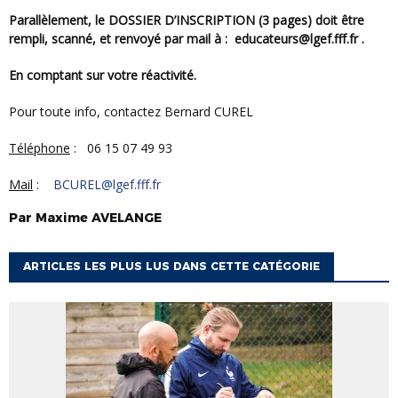
P
arallèlement, le
DOSSIER D’INSCRIPTION
(3 pages) doit être
rempli, scanné, et renvoyé par mail à :
educateurs@lgef.fff.fr
.
E
n comptant sur votre réactivité.
Pour toute info, contactez Bernard CUREL
Téléphone
: 06 15 07 49 93
Mail
:
BCUREL@lgef.fff.fr
Par
Maxime
AVELANGE
ARTICLES LES PLUS LUS DANS CETTE CATÉGORIE