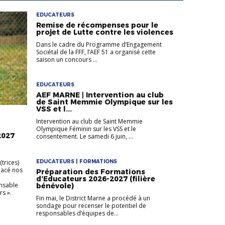
EDUCATEURS
Remise de récompenses pour le
projet de Lutte contre les violences
Dans le cadre du Programme d’Engagement
Sociétal de la FFF, l’AEF 51 a organisé cette
saison un concours ...
EDUCATEURS
AEF MARNE | Intervention au club
de Saint Memmie Olympique sur les
VSS et l...
Intervention au club de Saint Memmie
Olympique Féminin sur les VSS et le
2027
consentement. Le samedi 6 juin, ...
trices)
EDUCATEURS | FORMATIONS
lacé nos
Préparation des Formations
d’Educateurs 2026-2027 (filière
nsable
bénévole)
rs ».
Fin mai, le District Marne a procédé à un
sondage pour recenser le potentiel de
responsables d’équipes de...