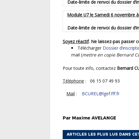
Date-limite de renvoi du dossier d’i
Module U7 le Samedi 6 novembre à
Date-limite de renvoi du dossier d’i
Soyez réactif
. Ne laissez-pas passer c
Télécharger
Dossier d’inscri
mail (
mettre en copie Bernard Cu
Pour toute info, contactez
Bernard C
Téléphone
: 06 15 07 49 93
Mail
:
BCUREL@lgef.fff.fr
Par
Maxime
AVELANGE
ARTICLES LES PLUS LUS DANS CE