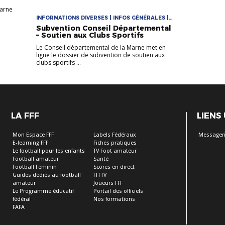
Marne
INFORMATIONS DIVERSES | INFOS GÉNÉRALES |
LA VIE DES CLUBS
Subvention Conseil Départemental
– Soutien aux Clubs Sportifs
Le Conseil départemental de la Marne met en
ligne le dossier de subvention de soutien aux
clubs sportifs ...
LA FFF
LIENS
Mon Espace FFF
Labels Fédéraux
Messageri
E-learning FFF
Fiches pratiques
Le football pour les enfants
TV Foot amateur
Football amateur
Santé
Football Féminin
Scores en direct
Guides dédiés au football
FFFTV
amateur
Joueurs FFF
Le Programme éducatif
Portail des officiels
fédéral
Nos formations
FAFA