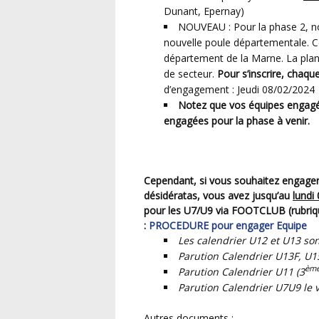
Dunant, Epernay)
NOUVEAU : Pour la phase 2, n
nouvelle poule départementale. C
département de la Marne. La plani
de secteur.
Pour s’inscrire, chaqu
d’engagement : Jeudi 08/02/2024
Notez que vos équipes engag
engagées pour la phase à venir.
Cependant, si vous souhaitez engager de nouvelles équipes ou nous faire part de vos
désidératas, vous avez jusqu’au
lundi
pour les U7/U9 via FOOTCLUB (rubriqu
:
PROCEDURE pour engager Equipe
Les calendrier U12 et U13 son
Parution Calendrier U13F, U15
èm
Parution Calendrier U11 (3
Parution Calendrier U7U9 le 
Autres documents :