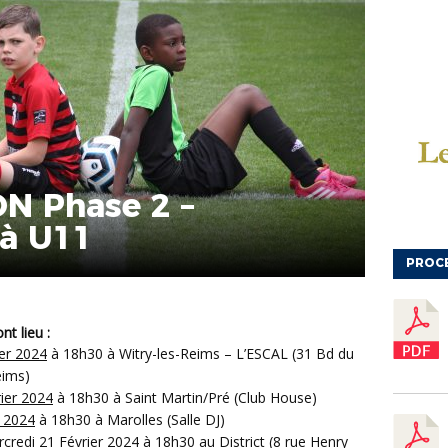
N Phase 2 –
 à U11
PROC
nt lieu
:
er 2024
à 18h30 à Witry-les-Reims – L’ESCAL (31 Bd du
eims)
rier 2024
à 18h30 à Saint Martin/Pré (Club House)
r 2024
à 18h30 à Marolles (Salle DJ)
credi 21 Février 2024
à 18h30 au District (8 rue Henry