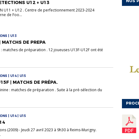
NOS P
TECTIONS U12 + U13
 U11 + U12 . Centre de perfectionnement 2023-2024
arne de Foo...
ONS | U13
| MATCHS DE PREPA
 : matches de préparation . 12 joueuses U13F-U12F ont été
NS | U14 | U15
15F | MATCHS DE PRÉPA.
ine : matches de préparation . Suite à la pré-sélection du
PROC
NS | U14 | U15
14
ns (2009) - Jeudi 27 avril 2023 à 9h30 à Reims-Murigny.
.