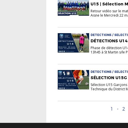
U15 | Sélection M
Retour vidéo sur le ma
Aisne le Mercredi 22 ma
DETECTIONS / SELECTI
DÉTECTIONS U14
Phase de détection U1
13h45 à St Martin s/le Pr
DETECTIONS / SELECTI
SÉLECTION U15G 
Sélection U15 Garçons
Technique du District M
1
-
2