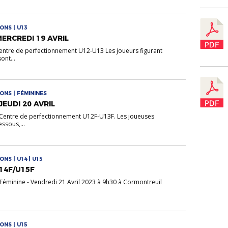
ONS | U13
MERCREDI 19 AVRIL
entre de perfectionnement U12-U13 Les joueurs figurant
ont...
ONS | FÉMININES
JEUDI 20 AVRIL
Centre de perfectionnement U12F-U13F. Les joueuses
essous,...
NS | U14 | U15
U14F/U15F
Féminine - Vendredi 21 Avril 2023 à 9h30 à Cormontreuil
.
ONS | U15